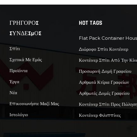
ΓΡΗΓΟΡΟΣ
HOT TAGS
ΣΥΝΔΕΣΜΟΣ
Flat Pack Container Hou
Σπίτι
Διώροφο Σπίτι Κοντέινερ
Σχετικά Με Εμάς
Κοντέινερ Σπίτι Από Την Κίν
Προϊόντα
Προσωρινή Δομή Γραφείου
Έργα
Αρθρωτά Κτίρια Γραφείων
Νέα
Αρθρωτές Δομές Γραφείου
Επικοινωνήστε Μαζί Μας
Κοντέινερ Σπίτι Προς Πώλησ
Ιστολόγιο
Κοντέινερ Φιλιππίνες