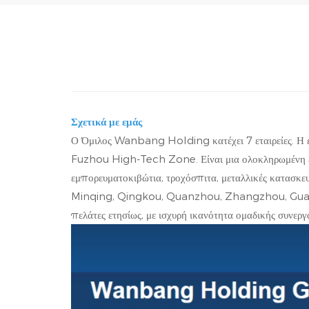
Σχετικά με εμάς
Ο Όμιλος Wanbang Holding κατέχει 7 εταιρείες. Η ε
Fuzhou High-Tech Zone. Είναι μια ολοκληρωμένη επιχ
εμπορευματοκιβώτια, τροχόσπιτα, μεταλλικές κατασκευέ
Minqing, Qingkou, Quanzhou, Zhangzhou, Guangdo
πελάτες ετησίως, με ισχυρή ικανότητα ομαδικής συνερ