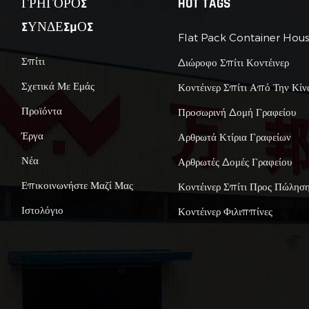
ΓΡΗΓΟΡΟΣ
HOT TAGS
ΣΥΝΔΕΣΜΟΣ
Flat Pack Container Hou
Σπίτι
Διώροφο Σπίτι Κοντέινερ
Σχετικά Με Εμάς
Κοντέινερ Σπίτι Από Την Κίν
Προϊόντα
Προσωρινή Δομή Γραφείου
Έργα
Αρθρωτά Κτίρια Γραφείων
Νέα
Αρθρωτές Δομές Γραφείου
Επικοινωνήστε Μαζί Μας
Κοντέινερ Σπίτι Προς Πώλησ
Ιστολόγιο
Κοντέινερ Φιλιππίνες