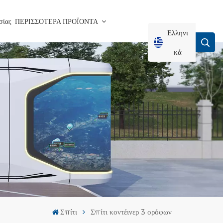
σίας
ΠΕΡΙΣΣΟΤΕΡΑ ΠΡΟΪΟΝΤΑ
Ελληνι
Κά
English
Français
Deutsch
Русский
Italiano
Σπίτι
Σπίτι κοντέινερ 3 ορόφων