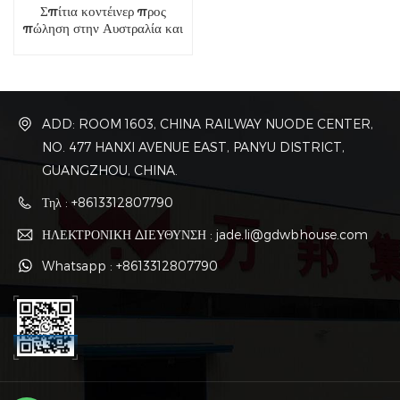
Σπίτια κοντέινερ προς
πώληση στην Αυστραλία και
τις Φιλιππίνες
ADD: ROOM 1603, CHINA RAILWAY NUODE CENTER,
NO. 477 HANXI AVENUE EAST, PANYU DISTRICT,
GUANGZHOU, CHINA.
Τηλ : +8613312807790
ΗΛΕΚΤΡΟΝΙΚΗ ΔΙΕΥΘΥΝΣΗ : jade.li@gdwbhouse.com
Whatsapp : +8613312807790