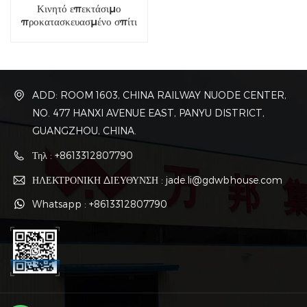
Κινητό επεκτάσιμο
προκατασκευασμένο σπίτι
κοντέινερ 40 ποδιών
ADD: ROOM 1603, CHINA RAILWAY NUODE CENTER,
NO. 477 HANXI AVENUE EAST, PANYU DISTRICT,
GUANGZHOU, CHINA.
Τηλ : +8613312807790
ΗΛΕΚΤΡΟΝΙΚΗ ΔΙΕΥΘΥΝΣΗ : jade.li@gdwbhouse.com
Whatsapp : +8613312807790