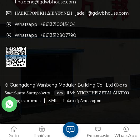
tina.deng@gdwbhouse.com
ΗΛΕΚΤΡΟΝΙΚΗ ΔΙΕΥΘΥΝΣΗ : jade.li@gdwbhouse.com
Whatsapp : +8613710013404
Whatsapp : +8613312807790
© Guangdong Wanbang Modular Building Co., Ltd Όλα τα
δικαιώματα διατηρούνται .
IPv6 ΥΠΟΣΤΗΡΙΖΕΤΑΙ ΔΙΚΤΥΟ
Χάρτης ιστότοπου
|
XML
|
Πολιτική Απορρήτου
Σπίτι
Προϊόντα
Επικοινωνία
WhatsApp