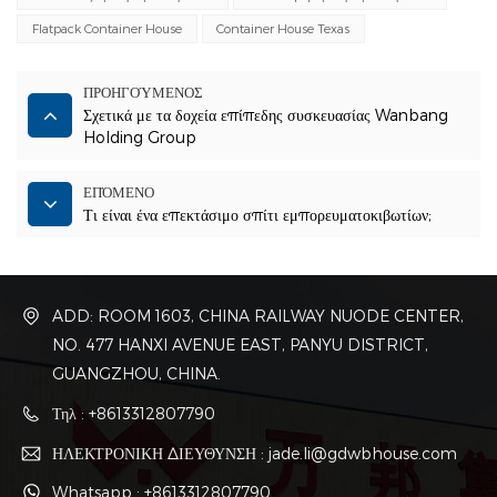
Flatpack Container House
Container House Texas
ΠΡΟΗΓΟΎΜΕΝΟΣ
Σχετικά με τα δοχεία επίπεδης συσκευασίας Wanbang
Holding Group
ΕΠΌΜΕΝΟ
Τι είναι ένα επεκτάσιμο σπίτι εμπορευματοκιβωτίων;
ADD: ROOM 1603, CHINA RAILWAY NUODE CENTER,
NO. 477 HANXI AVENUE EAST, PANYU DISTRICT,
GUANGZHOU, CHINA.
Τηλ : +8613312807790
ΗΛΕΚΤΡΟΝΙΚΗ ΔΙΕΥΘΥΝΣΗ : jade.li@gdwbhouse.com
Whatsapp : +8613312807790