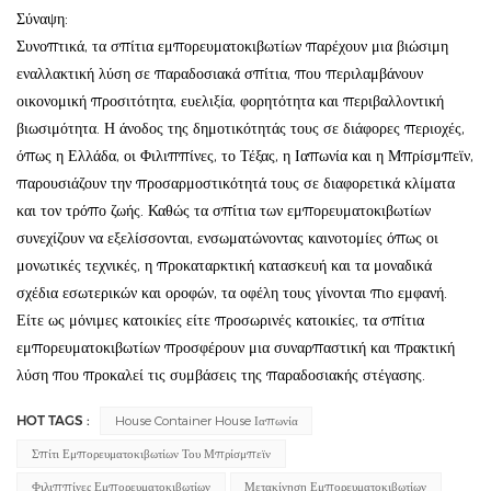
Σύναψη:
Συνοπτικά, τα σπίτια εμπορευματοκιβωτίων παρέχουν μια βιώσιμη
εναλλακτική λύση σε παραδοσιακά σπίτια, που περιλαμβάνουν
οικονομική προσιτότητα, ευελιξία, φορητότητα και περιβαλλοντική
βιωσιμότητα. Η άνοδος της δημοτικότητάς τους σε διάφορες περιοχές,
όπως η Ελλάδα, οι Φιλιππίνες, το Τέξας, η Ιαπωνία και η Μπρίσμπεϊν,
παρουσιάζουν την προσαρμοστικότητά τους σε διαφορετικά κλίματα
και τον τρόπο ζωής. Καθώς τα σπίτια των εμπορευματοκιβωτίων
συνεχίζουν να εξελίσσονται, ενσωματώνοντας καινοτομίες όπως οι
μονωτικές τεχνικές, η προκαταρκτική κατασκευή και τα μοναδικά
σχέδια εσωτερικών και οροφών, τα οφέλη τους γίνονται πιο εμφανή.
Είτε ως μόνιμες κατοικίες είτε προσωρινές κατοικίες, τα σπίτια
εμπορευματοκιβωτίων προσφέρουν μια συναρπαστική και πρακτική
λύση που προκαλεί τις συμβάσεις της παραδοσιακής στέγασης.
HOT TAGS :
House Container House Ιαπωνία
Σπίτι Εμπορευματοκιβωτίων Του Μπρίσμπεϊν
Φιλιππίνες Εμπορευματοκιβωτίων
Μετακίνηση Εμπορευματοκιβωτίων