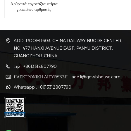
Αρθρωτά εργοτάξια κτίρια
γραφείων αρθρωτές
κατασκευές γραφείων
ADD: ROOM 1603, CHINA RAILWAY NUODE CENTER,
NO. 477 HANXI AVENUE EAST, PANYU DISTRICT,
GUANGZHOU, CHINA.
Τηλ : +8613312807790
ΗΛΕΚΤΡΟΝΙΚΗ ΔΙΕΥΘΥΝΣΗ : jade.li@gdwbhouse.com
Whatsapp : +8613312807790