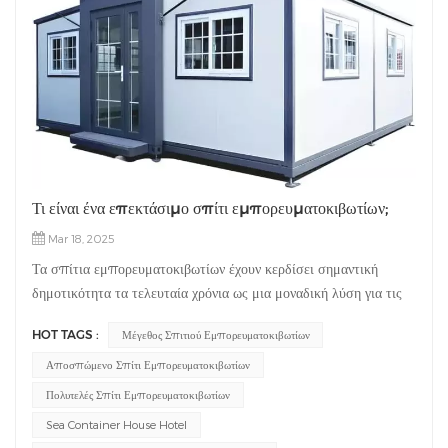
Τι είναι ένα επεκτάσιμο σπίτι εμπορευματοκιβωτίων;
Mar 18, 2025
Τα σπίτια εμπορευματοκιβωτίων έχουν κερδίσει σημαντική
δημοτικότητα τα τελευταία χρόνια ως μια μοναδική λύση για τις
ανάγκες στέγασης. Μεταξύ διαφόρων τύπων σπιτιών
HOT TAGS :
Μέγεθος Σπιτιού Εμπορευματοκιβωτίων
εμπορευματοκιβωτίων, η έννοια του "επεκτάσιμα σπίτια
εμπορευματοκιβωτίων"Σε αυτό το άρθρο, θα προσφέρουμε
Αποσπώμενο Σπίτι Εμπορευματοκιβωτίων
πιθανά πλεονεκτήματα όσον αφορά την ευελιξία, την οικονομική
Πολυτελές Σπίτι Εμπορευματοκιβωτίων
προσιτότητα και τη βιωσιμότητα. Σε αυτό το άρθρο, θα
Sea Container House Hotel
βυθίσουμε στον κόσμο των επεκτάσιμων σπιτιών