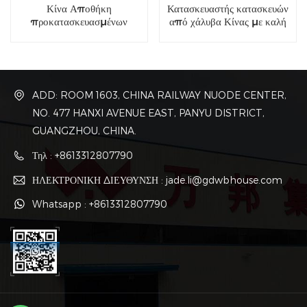
Κίνα Αποθήκη
Κατασκευαστής κατασκευών
προκατασκευασμένων
από χάλυβα Κίνας με καλή
οικιακών κατασκευών από
τιμή
χάλυβα
ADD: ROOM 1603, CHINA RAILWAY NUODE CENTER,
NO. 477 HANXI AVENUE EAST, PANYU DISTRICT,
GUANGZHOU, CHINA.
Τηλ : +8613312807790
ΗΛΕΚΤΡΟΝΙΚΗ ΔΙΕΥΘΥΝΣΗ : jade.li@gdwbhouse.com
Whatsapp : +8613312807790