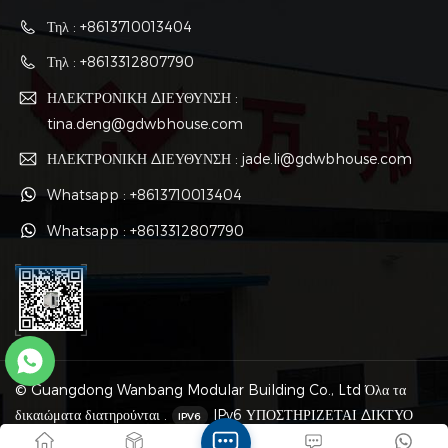
Συναρμολογείται με
οποιονδήποτε συνδυασμό των
Τηλ : +8613710013404
οποιονδήποτε συνδυασμό των
τυπικών μονάδων μέσω σύνδεσης
τυπικών μονάδων μέσω σύνδεσης
μπουλονιών, μπορεί να
Τηλ : +8613312807790
μπουλονιών, μπορεί να
συναρμολογηθεί και να
συναρμολογηθεί και να
αποσυναρμολογηθεί εύκολα και
ΗΛΕΚΤΡΟΝΙΚΗ ΔΙΕΥΘΥΝΣΗ :
αποσυναρμολογηθεί εύκολα και
γρήγορα.
γρήγορα.
tina.deng@gdwbhouse.com
ΗΛΕΚΤΡΟΝΙΚΗ ΔΙΕΥΘΥΝΣΗ : jade.li@gdwbhouse.com
Whatsapp : +8613710013404
Whatsapp : +8613312807790
© Guangdong Wanbang Modular Building Co., Ltd Όλα τα
δικαιώματα διατηρούνται .
IPv6 ΥΠΟΣΤΗΡΙΖΕΤΑΙ ΔΙΚΤΥΟ
Χάρτης ιστότοπου
|
XML
|
Πολιτική Απορρήτου